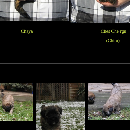
Chaya
Ches Che-rgu
(Chiru)