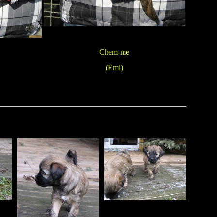
Chem-me
(Emi)